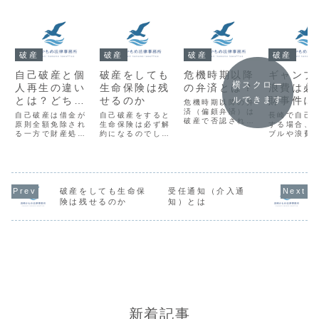
破産
破産
破産
破産
自己破産と個
破産をしても
危機時期以降
ギャンブ
横スクロー
人再生の違い
生命保険は残
の弁済とは？
浪費は必
とは？どちら
せるのか
財事件に
ルできます
危機時期以降の弁
を選ぶべきか
済（偏頗弁済）は
のか？
自己破産は借金が
自己破産をすると
長崎で自己
破産で否認される
を弁護士が解
原則全額免除され
生命保険は必ず解
する場合、
恐れ。現行破産法
る一方で財産処分
約になるのでしょ
ブルや浪費
説
の基準は「支払停
や職業制限があり
うか？実は、解約
ても必ず管
止」ではなく「支
ます。個人再生は
返戻金の額が20万
になるわけ
払不能」。判断要
自宅を残せる反
円以下であれば、
りません。
素・例外・注意点
面、安定収入と継
そのまま残せるケ
査型でも、
を弁護士が解説。
続返済が必要で
ースがほとんどで
階の調査・
す。、自宅を残し
す。本記事では、
第で同時廃
破産をしても生命保
受任通知（介入通
たい等の事情がな
保険を守るための
る可能性が
険は残せるのか
知）とは
ければ自己破産が
「20万円の基準」
す。
基本となります。
や「自由財産の拡
張」について、弁
護士が分かりやす
く解説します。
新着記事